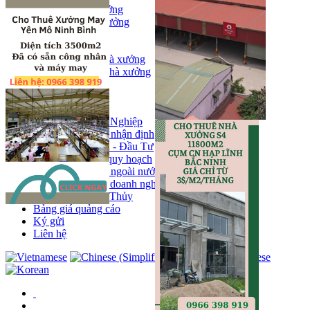
Bán kho, nhà xưởng
Bán kho xưởng
Kho
Mặt bằng
Cho thuê kho, nhà xưởng
Cho thuê nhà xưởng
Kho
Mặt bằng
Tin tức
Khu Công Nghiệp
Phân tích - nhận định
Chính sách - Đầu Tư
Thông tin quy hoạch
Thị trường ngoài nước
Hoạt động doanh nghiẹp
Tin Phong Thủy
Bảng giá quảng cáo
Ký gửi
Liên hệ