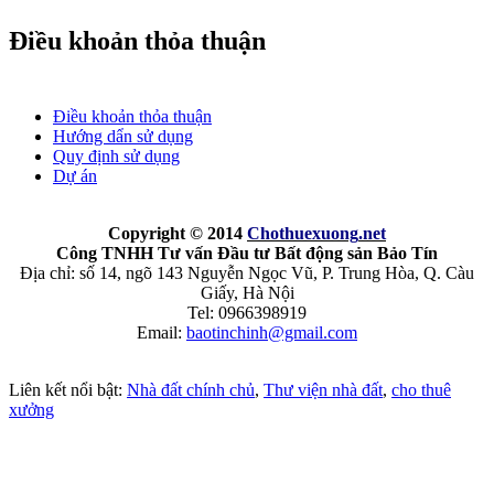
Điều khoản thỏa thuận
Điều khoản thỏa thuận
Hướng dẩn sử dụng
Quy định sử dụng
Dự án
Copyright © 2014
Chothuexuong
.net
Công TNHH Tư vấn Đầu tư Bất động sản Bảo Tín
Địa chỉ: số 14, ngõ 143 Nguyễn Ngọc Vũ, P. Trung Hòa, Q. Càu
Giấy, Hà Nội
Tel: 0966398919
Email:
baotinchinh@gmail.com
Liên kết nổi bật:
Nhà đất chính chủ
,
Thư viện nhà đất
,
cho thuê
xưởng