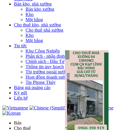
Bán kho, nhà xưởng
Bán kho xưởng
Kho
Mặt bằng
Cho thuê kho, nhà xưởng
Cho thuê nhà xưởng
Kho
Mặt bằng
Tin tức
Khu Công Nghiệp
Phân tích - nhận định
Chính sách - Đầu Tư
Thông tin quy hoạch
Thị trường ngoài nước
Hoạt động doanh nghiẹp
Tin Phong Thủy
Bảng giá quảng cáo
Ký gửi
Liên hệ
Bán
Cho thuê