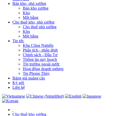
Bán kho, nhà xưởng
Bán kho xưởng
Kho
Mặt bằng
Cho thuê kho, nhà xưởng
Cho thuê nhà xưởng
Kho
Mặt bằng
Tin tức
Khu Công Nghiệp
Phân tích - nhận định
Chính sách - Đầu Tư
Thông tin quy hoạch
Thị trường ngoài nước
Hoạt động doanh nghiẹp
Tin Phong Thủy
Bảng giá quảng cáo
Ký gửi
Liên hệ
Cho thuê kho xưởng