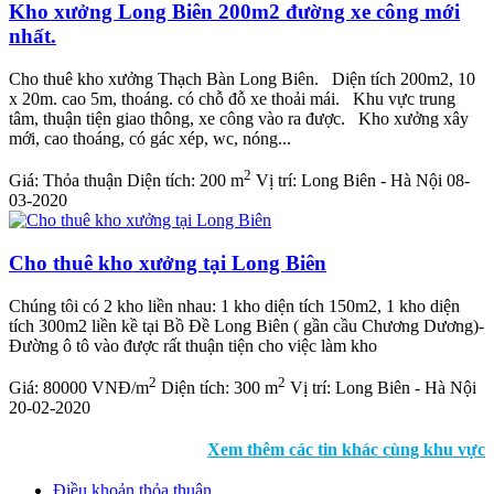
Kho xưởng Long Biên 200m2 đường xe công mới
nhất.
Cho thuê kho xưởng Thạch Bàn Long Biên. Diện tích 200m2, 10
x 20m. cao 5m, thoáng. có chỗ đỗ xe thoải mái. Khu vực trung
tâm, thuận tiện giao thông, xe công vào ra được. Kho xưởng xây
mới, cao thoáng, có gác xép, wc, nóng...
2
Giá:
Thỏa thuận
Diện tích:
200 m
Vị trí:
Long Biên - Hà Nội
08-
03-2020
Cho thuê kho xưởng tại Long Biên
Chúng tôi có 2 kho liền nhau: 1 kho diện tích 150m2, 1 kho diện
tích 300m2 liền kề tại Bồ Đề Long Biên ( gần cầu Chương Dương)-
Đường ô tô vào được rất thuận tiện cho việc làm kho
2
2
Giá:
80000 VNĐ/m
Diện tích:
300 m
Vị trí:
Long Biên - Hà Nội
20-02-2020
Xem thêm các tin khác cùng khu vực
Điều khoản thỏa thuận