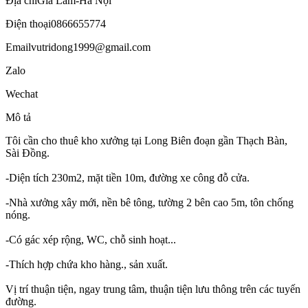
Địa chỉ
Gia Lâm-Hà Nội
Điện thoại
0866655774
Email
vutridong1999@gmail.com
Zalo
Wechat
Mô tả
Tôi cần cho thuê kho xưởng tại Long Biên đoạn gần Thạch Bàn,
Sài Đồng.
-Diện tích 230m2, mặt tiền 10m, đường xe công đỗ cửa.
-Nhà xưởng xây mới, nền bê tông, tường 2 bên cao 5m, tôn chống
nóng.
-Có gác xép rộng, WC, chỗ sinh hoạt...
-Thích hợp chứa kho hàng., sản xuất.
Vị trí thuận tiện, ngay trung tâm, thuận tiện lưu thông trên các tuyến
đường.