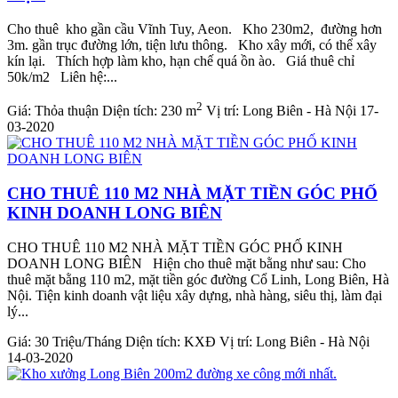
Cho thuê kho gần cầu Vĩnh Tuy, Aeon. Kho 230m2, đường hơn
3m. gần trục đường lớn, tiện lưu thông. Kho xây mới, có thể xây
kín lại. Thích hợp làm kho, hạn chế quá ồn ào. Giá thuê chỉ
50k/m2 Liên hệ:...
2
Giá:
Thỏa thuận
Diện tích:
230 m
Vị trí:
Long Biên - Hà Nội
17-
03-2020
CHO THUÊ 110 M2 NHÀ MẶT TIỀN GÓC PHỐ
KINH DOANH LONG BIÊN
CHO THUÊ 110 M2 NHÀ MẶT TIỀN GÓC PHỐ KINH
DOANH LONG BIÊN Hiện cho thuê mặt bằng như sau: Cho
thuê mặt bằng 110 m2, mặt tiền góc đường Cổ Linh, Long Biên, Hà
Nội. Tiện kinh doanh vật liệu xây dựng, nhà hàng, siêu thị, làm đại
lý...
Giá:
30 Triệu/Tháng
Diện tích:
KXĐ
Vị trí:
Long Biên - Hà Nội
14-03-2020