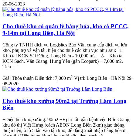
20-06-2023
Cho thuê kho có quản lý hàng hóa, kho có PCCC,
9-14m tại Long Biên, Hà Nội
Công ty TNHH dịch vụ Logisitcs Bảo Vận cung cấp dịch vụ lưu
kho, phụ trợ và vận tải, hiện cho thuê các khu vực như sau: 1-
Kho tại KCN Sài Đồng, Long Biên - 10,000 m2. 2- Kho tại
KCN Sạch, Văn Giang, Hưng Yên (gần Ecopark) – 7,000 m2.
Tiêu...
2
Giá:
Thỏa thuận
Diện tích:
7,000 m
Vị trí:
Long Biên - Hà Nội
29-
08-2020
Cho thuê kho xưởng 90m2 tại Trường Lâm Long
Biên
+Diện tích kho,xưởng: 90m2 +Vị trí tốt: gần bệnh vện Đức Giang,
khu đô thị Việt Hưng (cách AEON Long Biên 2km) giao thông
thuận tiện, ô tô 5 tấn vào tận kho, dễ dàng xuất nhập hàng hóa đi
các nơi +Hiện trạng kho: khoa mới xây, đẹp, sạch sẽ,...