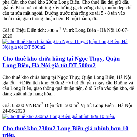
pha.Cần cho thuê kho 200m Long Biên. Cho thuê lâu dài giữ đất,
giá rẻ. Kho hơi cũ nhưng xây tường gạch vững chãi, muốn đẹp chỉ
cần tu sửa mặt ngoài. Đường trước nhà rộng xe tải 5 - 8 tấn vào
thoải mái, giao thông thuận tiện. Đi nội thành, đi...
2
Giá:
8 Triệu
Diện tích:
200 m
Vị trí:
Long Biên - Hà Nội
10-07-
2020
Cho thuê kho chứa hàng tại Ngọc Thụy, Quận
Long Biên, Hà Nội giá tốt DT 500m2
Cho thuê kho chứa hàng tại Ngọc Thụy, Quận Long Biên, Hà Nội
giá tốt +Diện tích kho: 500m2 +Vị trí tốt: gần ngay cầu Đuống và
cầu Long Biên, giao thông quá thuận tiện, ô tô 5 tấn vào tận kho, dễ
dàng xuất nhập hàng hóa...
2
2
Giá:
65000 VNĐ/m
Diện tích:
500 m
Vị trí:
Long Biên - Hà Nội
24-06-2020
Cho thuê kho 230m2 Long Biên giá nhỉnh hơn 10
triệu.