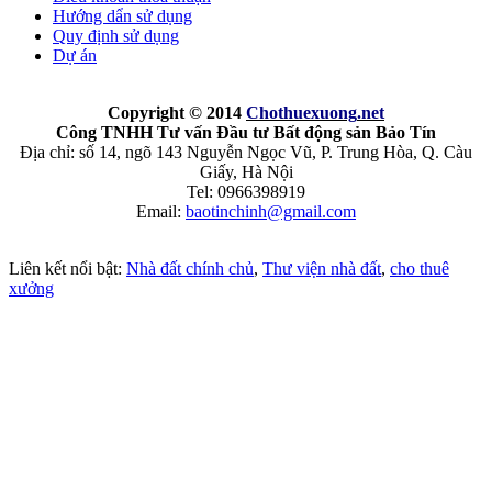
Hướng dẩn sử dụng
Quy định sử dụng
Dự án
Copyright © 2014
Chothuexuong
.net
Công TNHH Tư vấn Đầu tư Bất động sản Bảo Tín
Địa chỉ: số 14, ngõ 143 Nguyễn Ngọc Vũ, P. Trung Hòa, Q. Càu
Giấy, Hà Nội
Tel: 0966398919
Email:
baotinchinh@gmail.com
Liên kết nổi bật:
Nhà đất chính chủ
,
Thư viện nhà đất
,
cho thuê
xưởng