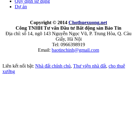
Quy định sử dụng
Dự án
Copyright © 2014
Chothuexuong
.net
Công TNHH Tư vấn Đầu tư Bất động sản Bảo Tín
Địa chỉ: số 14, ngõ 143 Nguyễn Ngọc Vũ, P. Trung Hòa, Q. Càu
Giấy, Hà Nội
Tel: 0966398919
Email:
baotinchinh@gmail.com
Liên kết nổi bật:
Nhà đất chính chủ
,
Thư viện nhà đất
,
cho thuê
xưởng