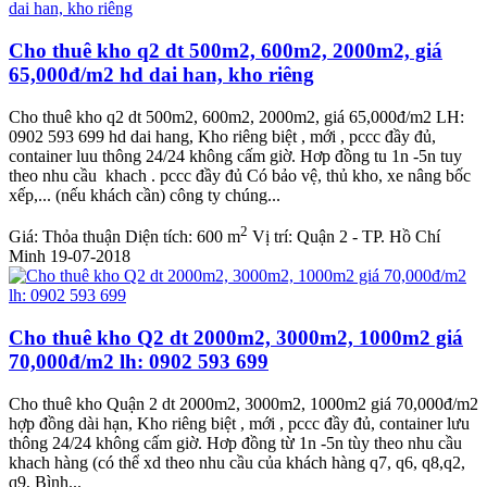
Cho thuê kho q2 dt 500m2, 600m2, 2000m2, giá
65,000đ/m2 hd dai han, kho riêng
Cho thuê kho q2 dt 500m2, 600m2, 2000m2, giá 65,000đ/m2 LH:
0902 593 699 hd dai hang, Kho riêng biệt , mới , pccc đầy đủ,
container luu thông 24/24 không cấm giờ. Hơp đồng tu 1n -5n tuy
theo nhu cầu khach . pccc đầy đủ Có bảo vệ, thủ kho, xe nâng bốc
xếp,... (nếu khách cần) công ty chúng...
2
Giá:
Thỏa thuận
Diện tích:
600 m
Vị trí:
Quận 2 - TP. Hồ Chí
Minh
19-07-2018
Cho thuê kho Q2 dt 2000m2, 3000m2, 1000m2 giá
70,000đ/m2 lh: 0902 593 699
Cho thuê kho Quận 2 dt 2000m2, 3000m2, 1000m2 giá 70,000đ/m2
hợp đồng dài hạn, Kho riêng biệt , mới , pccc đầy đủ, container lưu
thông 24/24 không cấm giờ. Hơp đồng từ 1n -5n tùy theo nhu cầu
khach hàng (có thể xd theo nhu cầu của khách hàng q7, q6, q8,q2,
q9, Bình...