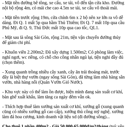
- Mặt tiền đường bê tông, xe cẩu, xe tải, vô đến tận cửa kho. Đường
nội bộ rộng 4m, có mái che cao 4.5m xe tải, xe cẩu vô thoải mái.
- Mặt tiền trước rộng 19m, cửa chính 6m x 2 bộ nên xe lớn ra vô dễ
dàng. Đi Q. 1 mất 5p qua hầm Thủ Thiêm; Đi Q. 7 mất 10p qua cầu
Phú Mỹ, đi Q. 9, Thủ Đức mất 10p qua cao tốc, QL1.
- Mặt sau là sông Sài Gòn, rộng 21m, tiện vận chuyển đường thủy
để giảm chi phí.
- Khuôn viên 2.200m2; Đã xây dựng 1.500m2; Có phòng làm việc,
nghỉ ngơi, wc riêng, có chỗ cho công nhân ngủ lại, tiện nghi đầy đủ
(chọn thêm).
- Xung quanh trồng nhiều cây xanh, cây ăn trái thoáng mát, trước
đây là biệt thự vườn (ngay sông Sài Gòn), đã từng làm nhà hàng sân
vườn, nhà hàng nỗi (Quán Vườn Gió Nước).
- Khu vực này có thể làm ồn được, hiện mình đang sản xuất cơ khí,
bàn ghế xuất khẩu, làm tăng ca ngày đêm vẫn ok.
- Thích hợp thuê làm xưởng sản xuất cơ khí, xưởng gỗ (xung quanh
cũng có nhiều xưởng gỗ cao cấp), xưởng thủ công mỹ nghệ, xưởng
làm đá hoa cương, kinh doanh vật liệu xd (đi đường sông)...
Cho thuê 1 phần 400m2 - Giá 50.000-65.000đ/m2/tháng
(tuỳ yêu