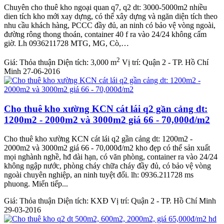
Chuyên cho thuê kho ngoại quan q7, q2 dt: 3000-5000m2 nhiều
dien tích kho mới xay dựng, có thể xây dựng và ngăn diện tích theo
nhu cầu khách hàng, PCCC đầy đủ, an ninh có bảo vệ vòng ngoài,
đường rông thong thoán, container 40 f ra vào 24/24 không cấm
giờ. Lh 0936211728 MTG, MG, Cò,…
2
Giá:
Thỏa thuận
Diện tích:
3,000 m
Vị trí:
Quận 2 - TP. Hồ Chí
Minh
27-06-2016
Cho thuê kho xường KCN cát lái q2 gần cảng dt:
1200m2 - 2000m2 và 3000m2 giá 66 - 70,000đ/m2
Cho thuê kho xường KCN cát lái q2 gần cảng dt: 1200m2 -
2000m2 và 3000m2 giá 66 - 70,000đ/m2 kho đẹp có thể sản xuất
mọi nghành nghề, hđ dài hạn, có văn phòng, container ra vào 24/24
không ngập nước, phòng cháy chữa cháy đầy đủ, có bảo vệ vòng
ngoài chuyên nghiệp, an ninh tuyệt đối. lh: 0936.211728 ms
phuong. Miển tiếp...
Giá:
Thỏa thuận
Diện tích:
KXĐ
Vị trí:
Quận 2 - TP. Hồ Chí Minh
29-03-2016