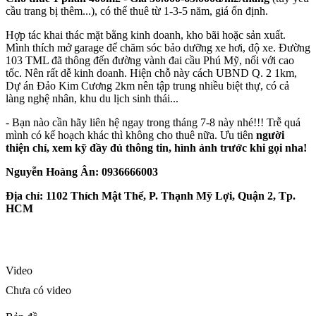
cầu trang bị thêm...), có thể thuê từ 1-3-5 năm, giá ổn định.
Hợp tác khai thác mặt bằng kinh doanh, kho bãi hoặc sản xuất.
Mình thích mở garage để chăm sóc bảo dưỡng xe hơi, độ xe. Đường
103 TML đã thông đến đường vành đai cầu Phú Mỹ, nối với cao
tốc. Nên rất dễ kinh doanh. Hiện chỗ này cách UBND Q. 2 1km,
Dự án Đảo Kim Cương 2km nên tập trung nhiều biệt thự, có cả
làng nghệ nhân, khu du lịch sinh thái...
- Bạn nào cần hãy liên hệ ngay trong tháng 7-8 này nhé!!! Trễ quá
mình có kế hoạch khác thì không cho thuê nữa. Ưu tiên
người
thiện chí, xem kỹ đầy đủ thông tin, hình ảnh trước khi gọi nha!
Nguyễn Hoàng Ân: 0936666003
Địa chỉ: 1102 Thích Mật Thể, P. Thạnh Mỹ Lợi, Quận 2, Tp.
HCM
Video
Chưa có video