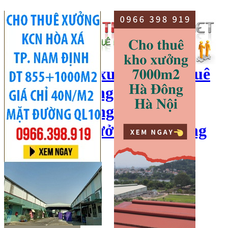
cho thuê kho xưởng, cho thuê
kho, kho xưởng hà nội, cho
thuê nhà xưởng, cho thuê
xưởng, kho xưởng hải dương
Hotline:
0966 398 919
Đăng nhập
|
Đăng ký
Đăng tin bán/cho thuê
Trang chủ