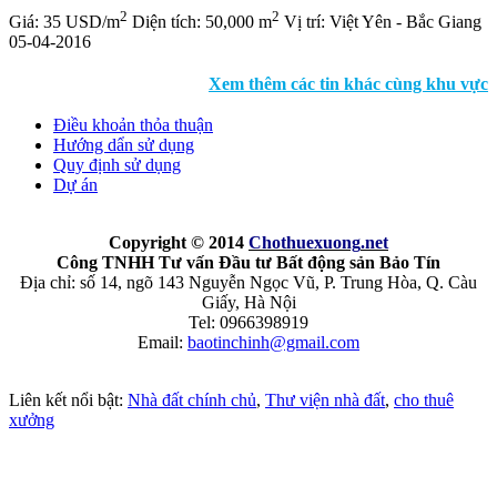
2
2
Giá:
35 USD/m
Diện tích:
50,000 m
Vị trí:
Việt Yên - Bắc Giang
05-04-2016
Xem thêm các tin khác cùng khu vực
Điều khoản thỏa thuận
Hướng dẩn sử dụng
Quy định sử dụng
Dự án
Copyright © 2014
Chothuexuong
.net
Công TNHH Tư vấn Đầu tư Bất động sản Bảo Tín
Địa chỉ: số 14, ngõ 143 Nguyễn Ngọc Vũ, P. Trung Hòa, Q. Càu
Giấy, Hà Nội
Tel: 0966398919
Email:
baotinchinh@gmail.com
Liên kết nổi bật:
Nhà đất chính chủ
,
Thư viện nhà đất
,
cho thuê
xưởng