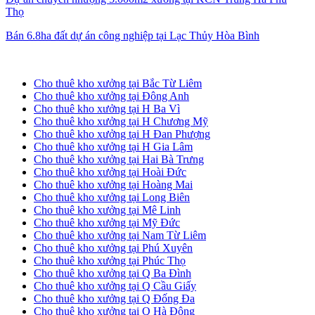
Thọ
Bán 6.8ha đất dự án công nghiệp tại Lạc Thủy Hòa Bình
Cho thuê kho xưởng tại Hà Nội
Cho thuê kho xưởng tại Bắc Từ Liêm
Cho thuê kho xưởng tại Đông Anh
Cho thuê kho xưởng tại H Ba Vì
Cho thuê kho xưởng tại H Chương Mỹ
Cho thuê kho xưởng tại H Đan Phượng
Cho thuê kho xưởng tại H Gia Lâm
Cho thuê kho xưởng tại Hai Bà Trưng
Cho thuê kho xưởng tại Hoài Đức
Cho thuê kho xưởng tại Hoàng Mai
Cho thuê kho xưởng tại Long Biên
Cho thuê kho xưởng tại Mê Linh
Cho thuê kho xưởng tại Mỹ Đức
Cho thuê kho xưởng tại Nam Từ Liêm
Cho thuê kho xưởng tại Phú Xuyên
Cho thuê kho xưởng tại Phúc Thọ
Cho thuê kho xưởng tại Q Ba Đình
Cho thuê kho xưởng tại Q Cầu Giấy
Cho thuê kho xưởng tại Q Đống Đa
Cho thuê kho xưởng tại Q Hà Đông