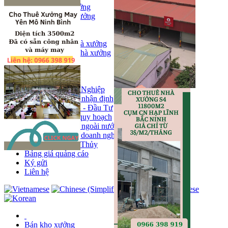
Bán kho, nhà xưởng
Bán kho xưởng
Kho
Mặt bằng
Cho thuê kho, nhà xưởng
Cho thuê nhà xưởng
Kho
Mặt bằng
Tin tức
Khu Công Nghiệp
Phân tích - nhận định
Chính sách - Đầu Tư
Thông tin quy hoạch
Thị trường ngoài nước
Hoạt động doanh nghiẹp
Tin Phong Thủy
Bảng giá quảng cáo
Ký gửi
Liên hệ
Bán kho xưởng