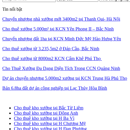
Tin nổi bật
Chuyển nhượng nhà xưởng mới 3400m2 tại Thanh Oai- Hà Nội
Cho thuê xưởng 5.000m² tại KCN Yên Phong II – Bắc Ninh
Chuyển nhượng đất 1ha tại KCN Minh Đức Mỹ Hào Hưng Yên
Cho thuê xưởng từ 3.235,5m2 ở Đáp Cầu, Bắc Ninh
Cho thuê xưởng từ 8000m2 KCN Cẩm Khê Phú Thọ
Cho Thuê Xưởng Đa Dạng Diện Tích Trong CCN Quảng Ninh
Dự án chuyển nhượng 5.000m2 xưởng tại KCN Trung Hà Phú Thọ
Bán 6.8ha đất dự án công nghiệp tại Lạc Thủy Hòa Bình
Cho thuê kho xưởng tại Hà Nội
Cho thuê kho xưởng tại Bắc Từ Liêm
Cho thuê kho xưởng tại Đông Anh
Cho thuê kho xưởng tại H Ba Vì
Cho thuê kho xưởng tại H Chương Mỹ
Cho thuê kho xưởng tại H Đan Phượng