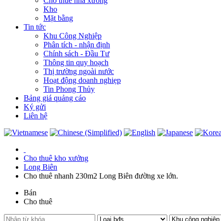
Cho thuê nhà xưởng
Kho
Mặt bằng
Tin tức
Khu Công Nghiệp
Phân tích - nhận định
Chính sách - Đầu Tư
Thông tin quy hoạch
Thị trường ngoài nước
Hoạt động doanh nghiẹp
Tin Phong Thủy
Bảng giá quảng cáo
Ký gửi
Liên hệ
Cho thuê kho xưởng
Long Biên
Cho thuê nhanh 230m2 Long Biên đường xe lớn.
Bán
Cho thuê