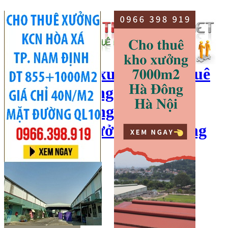
cho thuê kho xưởng, cho thuê
kho, kho xưởng hà nội, cho
thuê nhà xưởng, cho thuê
xưởng, kho xưởng hải dương
Hotline:
0966 398 919
Đăng nhập
|
Đăng ký
Đăng tin bán/cho thuê
Trang chủ