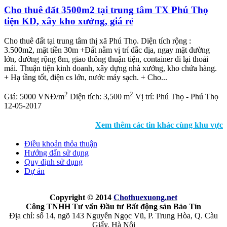
Cho thuê đất 3500m2 tại trung tâm TX Phú Thọ
tiện KD, xây kho xưởng, giá rẻ
Cho thuê đất tại trung tâm thị xã Phú Thọ. Diện tích rộng :
3.500m2, mặt tiền 30m +Đất nằm vị trí đắc địa, ngay mặt đường
lớn, đường rộng 8m, giao thông thuận tiện, container đi lại thoải
mái. Thuận tiện kinh doanh, xây dựng nhà xưởng, kho chứa hàng.
+ Hạ tầng tốt, điện cs lớn, nước máy sạch. + Cho...
2
2
Giá:
5000 VNĐ/m
Diện tích:
3,500 m
Vị trí:
Phú Thọ - Phú Thọ
12-05-2017
Xem thêm các tin khác cùng khu vực
Điều khoản thỏa thuận
Hướng dẩn sử dụng
Quy định sử dụng
Dự án
Copyright © 2014
Chothuexuong
.net
Công TNHH Tư vấn Đầu tư Bất động sản Bảo Tín
Địa chỉ: số 14, ngõ 143 Nguyễn Ngọc Vũ, P. Trung Hòa, Q. Càu
Giấy, Hà Nội