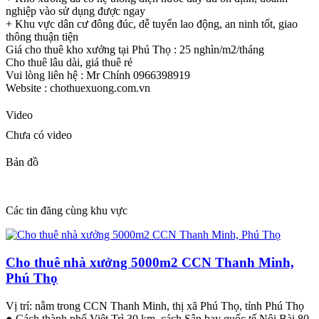
nghiệp vào sử dụng được ngay
+ Khu vực dân cư đông đúc, dễ tuyển lao động, an ninh tốt, giao
thông thuận tiện
Giá cho thuê kho xưởng tại Phú Thọ : 25 nghìn/m2/tháng
Cho thuê lâu dài, giá thuê rẻ
Vui lòng liên hệ : Mr Chính 0966398919
Website : chothuexuong.com.vn
Video
Chưa có video
Bản đồ
Các tin đăng cùng khu vực
Cho thuê nhà xưởng 5000m2 CCN Thanh Minh,
Phú Thọ
Vị trí: nằm trong CCN Thanh Minh, thị xã Phú Thọ, tỉnh Phú Thọ
● Cách thành phố Việt Trì 30 km, cách Sân bay quốc tế Nội Bài 80