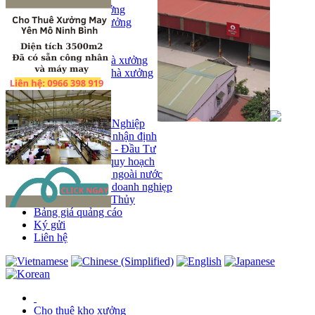
Bán kho, nhà xưởng
Bán kho xưởng
Kho
Mặt bằng
Cho thuê kho, nhà xưởng
Cho thuê nhà xưởng
Kho
Mặt bằng
Tin tức
Khu Công Nghiệp
Phân tích - nhận định
Chính sách - Đầu Tư
Thông tin quy hoạch
Thị trường ngoài nước
Hoạt động doanh nghiẹp
Tin Phong Thủy
Bảng giá quảng cáo
Ký gửi
Liên hệ
Cho thuê kho xưởng