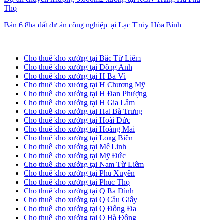
Thọ
Bán 6.8ha đất dự án công nghiệp tại Lạc Thủy Hòa Bình
Cho thuê kho xưởng tại Hà Nội
Cho thuê kho xưởng tại Bắc Từ Liêm
Cho thuê kho xưởng tại Đông Anh
Cho thuê kho xưởng tại H Ba Vì
Cho thuê kho xưởng tại H Chương Mỹ
Cho thuê kho xưởng tại H Đan Phượng
Cho thuê kho xưởng tại H Gia Lâm
Cho thuê kho xưởng tại Hai Bà Trưng
Cho thuê kho xưởng tại Hoài Đức
Cho thuê kho xưởng tại Hoàng Mai
Cho thuê kho xưởng tại Long Biên
Cho thuê kho xưởng tại Mê Linh
Cho thuê kho xưởng tại Mỹ Đức
Cho thuê kho xưởng tại Nam Từ Liêm
Cho thuê kho xưởng tại Phú Xuyên
Cho thuê kho xưởng tại Phúc Thọ
Cho thuê kho xưởng tại Q Ba Đình
Cho thuê kho xưởng tại Q Cầu Giấy
Cho thuê kho xưởng tại Q Đống Đa
Cho thuê kho xưởng tại Q Hà Đông