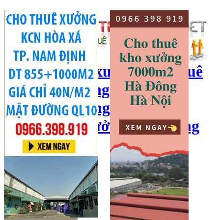
cho thuê kho xưởng, cho thuê
kho, kho xưởng hà nội, cho
thuê nhà xưởng, cho thuê
xưởng, kho xưởng hải dương
Hotline:
0966 398 919
Đăng nhập
|
Đăng ký
Đăng tin bán/cho thuê
Trang chủ