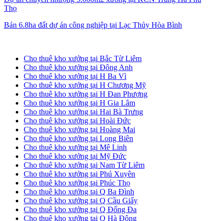
Thọ
Bán 6.8ha đất dự án công nghiệp tại Lạc Thủy Hòa Bình
Cho thuê kho xưởng tại Hà Nội
Cho thuê kho xưởng tại Bắc Từ Liêm
Cho thuê kho xưởng tại Đông Anh
Cho thuê kho xưởng tại H Ba Vì
Cho thuê kho xưởng tại H Chương Mỹ
Cho thuê kho xưởng tại H Đan Phượng
Cho thuê kho xưởng tại H Gia Lâm
Cho thuê kho xưởng tại Hai Bà Trưng
Cho thuê kho xưởng tại Hoài Đức
Cho thuê kho xưởng tại Hoàng Mai
Cho thuê kho xưởng tại Long Biên
Cho thuê kho xưởng tại Mê Linh
Cho thuê kho xưởng tại Mỹ Đức
Cho thuê kho xưởng tại Nam Từ Liêm
Cho thuê kho xưởng tại Phú Xuyên
Cho thuê kho xưởng tại Phúc Thọ
Cho thuê kho xưởng tại Q Ba Đình
Cho thuê kho xưởng tại Q Cầu Giấy
Cho thuê kho xưởng tại Q Đống Đa
Cho thuê kho xưởng tại Q Hà Đông