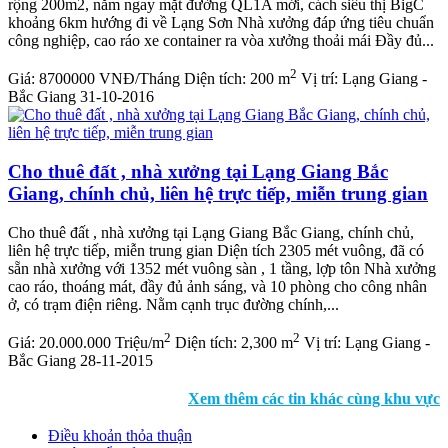
rộng 200m2, nằm ngay mặt đường QL1A mới, cách siêu thị BigC
khoảng 6km hướng đi về Lạng Sơn Nhà xưởng đáp ứng tiêu chuẩn
công nghiệp, cao ráo xe container ra vòa xưởng thoải mái Đầy đủ...
2
Giá:
8700000 VNĐ/Tháng
Diện tích:
200 m
Vị trí:
Lạng Giang -
Bắc Giang
31-10-2016
Cho thuê đất , nhà xưởng tại Lạng Giang Bắc
Giang, chính chủ, liên hệ trực tiếp, miễn trung gian
Cho thuê đất , nhà xưởng tại Lạng Giang Bắc Giang, chính chủ,
liên hệ trực tiếp, miễn trung gian Diện tích 2305 mét vuông, đã có
sẵn nhà xưởng với 1352 mét vuông sàn , 1 tầng, lợp tôn Nhà xưởng
cao ráo, thoáng mát, đầy đủ ảnh sáng, và 10 phòng cho công nhân
ở, có trạm điện riêng. Nằm cạnh trục đường chính,...
2
2
Giá:
20.000.000 Triệu/m
Diện tích:
2,300 m
Vị trí:
Lạng Giang -
Bắc Giang
28-11-2015
Xem thêm các tin khác cùng khu vực
Điều khoản thỏa thuận