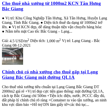
Cho thuê nhà xưởng từ 1000m2 KCN Tân Hưng
Bắc Giang
● Vị trí: Khu Công Nghiệp Tân Hưng, Xã Tân Hưng, Huyện Lạng
Giang, Tỉnh Bắc Giang. ● Diện tích thuê đa dạng từ 1000m2 trở
lên. ● Vị trí KCN đẹp, dễ dàng thuận tiện vận chuyển hàng hóa:
● Nằm trên mặt Cao tốc Bắc Giang – Lạng...
2
2
Giá:
4.5 USD/m
Diện tích:
1,000 m
Vị trí:
Lạng Giang - Bắc
Giang
08-12-2021
Chính chủ có nhà xưởng cho thuê gấp tại Lạng
Giang Bắc Giang mặt đường QL1A
Cho thuê nhà xưởng tiêu chuẩn tại Lạng Giang Bắc Giang DT
2000m2 giá rẻ +Vị trí đẹp cực tiện giao thông: mặt đường QL1A,
cách tp Bắc Giang chỉ 500m +Tiện ích: điện, nước, PCCC đầy đủ,
đất pháp lý chính chủ rõ ràng +Container ra vào tận xưởng, an ninh
khu vực đảm bảo +Hỗ trợ DN làm giấy tờ+các thủ tục...