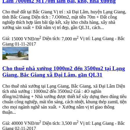
Lâm 7000m2 MT70m làm bãi, kho, nhà xưởng
Cho thuê đất tại Bắc Giang Vị trí : xã Đại Lâm, huyện Lạng Giang,
tỉnh Bắc Giang Diện tích : 7.O00m2, mặt tiền 70m + Đất công
nghiệp thích hợp làm bãi tập kết, xây kho chứa hàng, xây nhà
xưởng sản xuất + Đất nằm vị trí đẹp, gần QL31, cách...
2
2
Giá:
15000 VNĐ/m
Diện tích:
7,000 m
Vị trí:
Lạng Giang - Bắc
Giang
01-11-2017
Cho thuê nhà xưởng 1000m2 đến 3500m2 tại Lạng
Giang, Bắc Giang xã Đại Lâm, gần QL31
Cho thuê nhà xưởng tại Lạng Giang, Bắc Giang, xã Đại Lâm Diện
tích nhà xưởng : 1000m2 đến 3500m2 Giá : 4O nghìn
đồng/m2/tháng + Nhà xưởng được thiết kế xây dựng theo đúng tiêu
chuẩn công nghiệp, mái tôn sáng, cách nhiệt, khung thép zamil, tiện
cho mọi ngành nghề sản xuất. + Xưởng nằm vị trí giao thông
thuận...
2
2
Giá:
40000 VNĐ/m
Diện tích:
3,500 m
Vị trí:
Lạng Giang - Bắc
Giang
02-11-2017