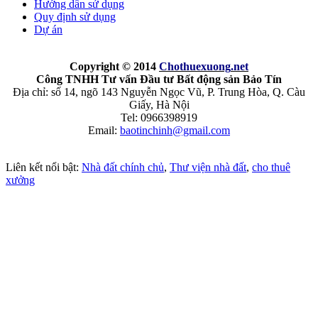
Hướng dẩn sử dụng
Quy định sử dụng
Dự án
Copyright © 2014
Chothuexuong
.net
Công TNHH Tư vấn Đầu tư Bất động sản Bảo Tín
Địa chỉ: số 14, ngõ 143 Nguyễn Ngọc Vũ, P. Trung Hòa, Q. Càu
Giấy, Hà Nội
Tel: 0966398919
Email:
baotinchinh@gmail.com
Liên kết nổi bật:
Nhà đất chính chủ
,
Thư viện nhà đất
,
cho thuê
xưởng