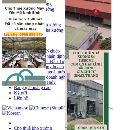
Bán kho, nhà xưởng
Bán kho xưởng
Kho
Mặt bằng
Cho thuê kho, nhà xưởng
Cho thuê nhà xưởng
Kho
Mặt bằng
Tin tức
Khu Công Nghiệp
Phân tích - nhận định
Chính sách - Đầu Tư
Thông tin quy hoạch
Thị trường ngoài nước
Hoạt động doanh nghiẹp
Tin Phong Thủy
Bảng giá quảng cáo
Ký gửi
Liên hệ
Cho thuê kho xưởng