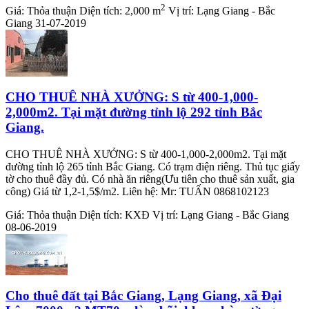
2
Giá:
Thỏa thuận
Diện tích:
2,000 m
Vị trí:
Lạng Giang - Bắc
Giang
31-07-2019
CHO THUÊ NHÀ XƯỞNG: S từ 400-1,000-
2,000m2. Tại mặt đường tỉnh lộ 292 tỉnh Bắc
Giang.
CHO THUÊ NHÀ XƯỞNG: S từ 400-1,000-2,000m2. Tại mặt
đường tỉnh lộ 265 tỉnh Bắc Giang. Có trạm điện riêng. Thủ tục giấy
tờ cho thuê đầy đủ. Có nhà ăn riêng(Ưu tiên cho thuê sản xuất, gia
công) Giá từ 1,2-1,5$/m2. Liên hệ: Mr: TUẤN 0868102123
Giá:
Thỏa thuận
Diện tích:
KXĐ
Vị trí:
Lạng Giang - Bắc Giang
08-06-2019
Cho thuê đất tại Bắc Giang, Lạng Giang, xã Đại