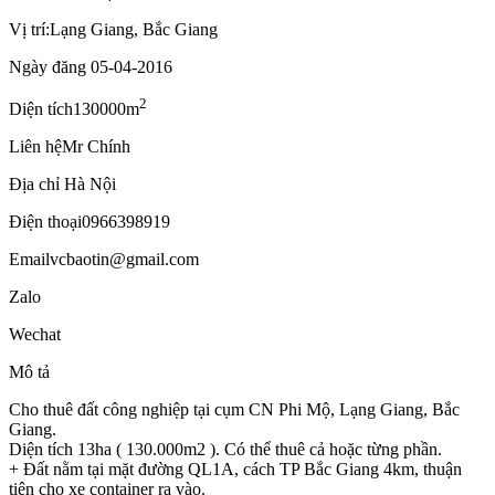
Vị trí:
Lạng Giang, Bắc Giang
Ngày đăng
05-04-2016
2
Diện tích
130000m
Liên hệ
Mr Chính
Địa chỉ
Hà Nội
Điện thoại
0966398919
Email
vcbaotin@gmail.com
Zalo
Wechat
Mô tả
Cho thuê đất công nghiệp tại cụm CN Phi Mộ, Lạng Giang, Bắc
Giang.
Diện tích 13ha ( 130.000m2 ). Có thể thuê cả hoặc từng phần.
+ Đất nằm tại mặt đường QL1A, cách TP Bắc Giang 4km, thuận
tiện cho xe container ra vào.