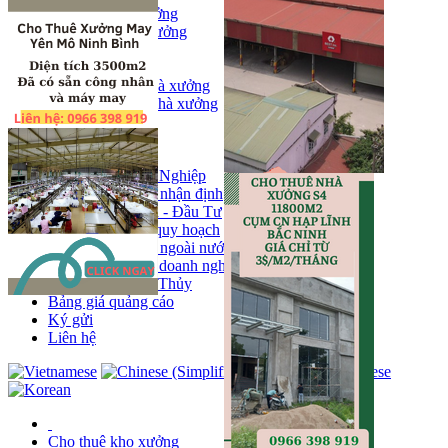
Bán kho, nhà xưởng
Bán kho xưởng
Kho
Mặt bằng
Cho thuê kho, nhà xưởng
Cho thuê nhà xưởng
Kho
Mặt bằng
Tin tức
Khu Công Nghiệp
Phân tích - nhận định
Chính sách - Đầu Tư
Thông tin quy hoạch
Thị trường ngoài nước
Hoạt động doanh nghiẹp
Tin Phong Thủy
Bảng giá quảng cáo
Ký gửi
Liên hệ
Cho thuê kho xưởng