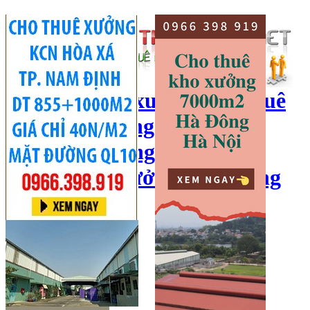
cho thuê kho xưởng, cho thuê
kho, kho xưởng hà nội, cho
thuê nhà xưởng, cho thuê
xưởng, kho xưởng hải dương
Hotline:
0966 398 919
Đăng nhập
|
Đăng ký
Đăng tin bán/cho thuê
Trang chủ