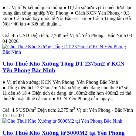
● 1. Vị trí & kết nối giao thông ● Dự án sở hữu vị trí chiến lược tại
trung tâm công nghiệp Yên Phong: ● Cách KCN Yên Phong ~0,3
km ● Cách sân bay quốc tế Nội Bài ~21 km ● Cách Trung tâm Hà
Nội ~40 km ● Kết nối thuận...
2
Giá:
4.5 USD
Diện tích:
2,200 m
Vị trí:
Yên Phong - Bắc Ninh
03-
04-2026
Cho Thuê Kho Xưởng Tổng DT 2375m2 ở KCN
Yên Phong Bắc Ninh
● Vị trí nhà xưởng: KCN Yên Phong, Yên Phong Bắc Ninh
● Tổng diện tích: 2375m2 ● Nhà xưởng hiện đang cho thuê từ số
11 đến số 18 ● Diện tích đa dạng, từ 160m2 đến hơn 400m2 có thể
thuê lẻ hoặc thuê cả cụm. ● KCN Yên Phong nằm ngay...
2
2
Giá:
4.5 USD/m
Diện tích:
2,375 m
Vị trí:
Yên Phong - Bắc Ninh
15-10-2021
Cho Thuê Kho Xưởng từ 5000M2 tại Yên Phong