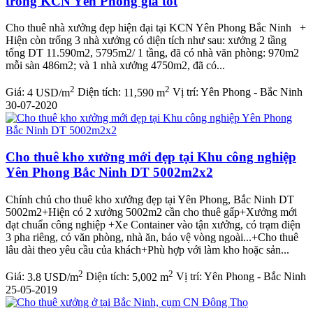
trong KCN Yên Phong giá tốt
Cho thuê nhà xưởng đẹp hiện đại tại KCN Yên Phong Bắc Ninh +
Hiện còn trống 3 nhà xưởng có diện tích như sau: xưởng 2 tầng
tổng DT 11.590m2, 5795m2/ 1 tầng, đã có nhà văn phòng: 970m2
mỗi sàn 486m2; và 1 nhà xưởng 4750m2, đã có...
2
2
Giá:
4 USD/m
Diện tích:
11,590 m
Vị trí:
Yên Phong - Bắc Ninh
30-07-2020
Cho thuê kho xưởng mới đẹp tại Khu công nghiệp
Yên Phong Bắc Ninh DT 5002m2x2
Chính chủ cho thuê kho xưởng đẹp tại Yên Phong, Bắc Ninh DT
5002m2+Hiện có 2 xưởng 5002m2 cần cho thuê gấp+Xưởng mới
đạt chuẩn công nghiệp +Xe Container vào tận xưởng, có trạm điện
3 pha riêng, có văn phòng, nhà ăn, bảo vệ vòng ngoài...+Cho thuê
lâu dài theo yêu cầu của khách+Phù hợp với làm kho hoặc sản...
2
2
Giá:
3.8 USD/m
Diện tích:
5,002 m
Vị trí:
Yên Phong - Bắc Ninh
25-05-2019