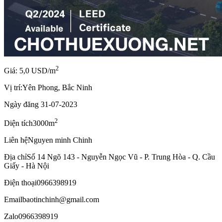
2
Giá: 5,0 USD/m
Vị trí:
Yên Phong, Bắc Ninh
Ngày đăng
31-07-2023
2
Diện tích
3000m
Liên hệ
Nguyen minh Chinh
Địa chỉ
Số 14 Ngõ 143 - Nguyễn Ngọc Vũ - P. Trung Hòa - Q. Cầu
Giấy - Hà Nội
Điện thoại
0966398919
Email
baotinchinh@gmail.com
Zalo
0966398919