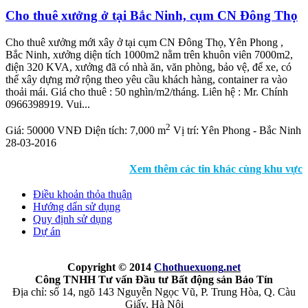
Cho thuê xưởng ở tại Bắc Ninh, cụm CN Đông Thọ
Cho thuê xưởng mới xây ở tại cụm CN Đông Thọ, Yên Phong ,
Bắc Ninh, xưởng diện tích 1000m2 nằm trên khuôn viên 7000m2,
điện 320 KVA, xưởng đã có nhà ăn, văn phòng, bảo vệ, để xe, có
thể xây dựng mở rộng theo yêu cầu khách hàng, container ra vào
thoải mái. Giá cho thuê : 50 nghìn/m2/tháng. Liên hệ : Mr. Chính
0966398919. Vui...
2
Giá:
50000 VNĐ
Diện tích:
7,000 m
Vị trí:
Yên Phong - Bắc Ninh
28-03-2016
Xem thêm các tin khác cùng khu vực
Điều khoản thỏa thuận
Hướng dẩn sử dụng
Quy định sử dụng
Dự án
Copyright © 2014
Chothuexuong
.net
Công TNHH Tư vấn Đầu tư Bất động sản Bảo Tín
Địa chỉ: số 14, ngõ 143 Nguyễn Ngọc Vũ, P. Trung Hòa, Q. Càu
Giấy, Hà Nội