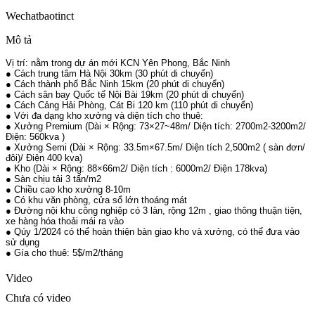
Wechat
baotinct
Mô tả
Vị trí: nằm trong dự án mới KCN Yên Phong, Bắc Ninh
● Cách trung tâm Hà Nội 30km (30 phút di chuyển)
● Cách thành phố Bắc Ninh 15km (20 phút di chuyển)
● Cách sân bay Quốc tế Nội Bài 19km (20 phút di chuyển)
● Cách Cảng Hải Phòng, Cát Bi 120 km (110 phút di chuyển)
● Với đa dạng kho xưởng và diện tích cho thuê:
● Xưởng Premium (Dài × Rộng: 73×27~48m/ Diện tích: 2700m2-3200m2/
Điện: 560kva )
● Xưởng Semi (Dài × Rộng: 33.5m×67.5m/ Diện tích 2,500m2 ( sàn đơn/
đôi)/ Điện 400 kva)
● Kho (Dài × Rộng: 88×66m2/ Diện tích : 6000m2/ Điện 178kva)
● Sàn chịu tải 3 tấn/m2
● Chiều cao kho xưởng 8-10m
● Có khu văn phòng, cửa sổ lớn thoáng mát
● Đường nội khu công nghiệp có 3 làn, rộng 12m , giao thông thuận tiện,
xe hàng hóa thoải mái ra vào
● Qúy 1/2024 có thể hoàn thiện bàn giao kho và xưởng, có thể đưa vào
sử dụng
● Gía cho thuê: 5$/m2/tháng
Video
Chưa có video